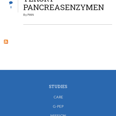
PANCREASENZYMEN
0
By
PWN
STUDIES
CARE
G-PEP
MISSION