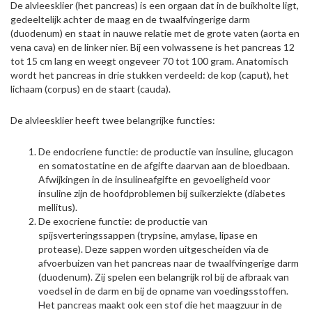
De alvleesklier (het pancreas) is een orgaan dat in de buikholte ligt,
gedeeltelijk achter de maag en de twaalfvingerige darm
(duodenum) en staat in nauwe relatie met de grote vaten (aorta en
vena cava) en de linker nier. Bij een volwassene is het pancreas 12
tot 15 cm lang en weegt ongeveer 70 tot 100 gram. Anatomisch
wordt het pancreas in drie stukken verdeeld: de kop (caput), het
lichaam (corpus) en de staart (cauda).
De alvleesklier heeft twee belangrijke functies:
De endocriene functie: de productie van insuline, glucagon
en somatostatine en de afgifte daarvan aan de bloedbaan.
Afwijkingen in de insulineafgifte en gevoeligheid voor
insuline zijn de hoofdproblemen bij suikerziekte (diabetes
mellitus).
De exocriene functie: de productie van
spijsverteringssappen (trypsine, amylase, lipase en
protease). Deze sappen worden uitgescheiden via de
afvoerbuizen van het pancreas naar de twaalfvingerige darm
(duodenum). Zij spelen een belangrijk rol bij de afbraak van
voedsel in de darm en bij de opname van voedingsstoffen.
Het pancreas maakt ook een stof die het maagzuur in de