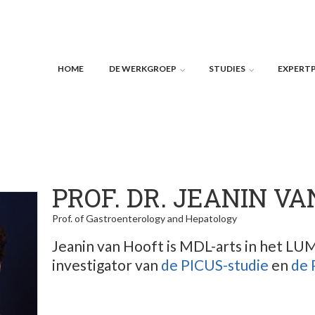
HOME
DE WERKGROEP
STUDIES
EXPERT
PROF. DR. JEANIN V
Prof. of Gastroenterology and Hepatology
Jeanin van Hooft is MDL-arts in het LUM
investigator van
de PICUS-studie
en
de 