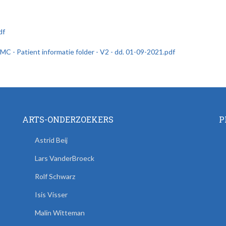
df
C - Patient informatie folder - V2 - dd. 01-09-2021.pdf
ARTS-ONDERZOEKERS
P
Astrid Beij
Lars VanderBroeck
Rolf Schwarz
Isis Visser
Malin Witteman