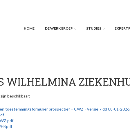
HOME
DE WERKGROEP
STUDIES
EXPERT
S WILHELMINA ZIEKENHU
ijn beschikbaar:
f en toestemmingsformulier prospectief – CWZ - Versie 7 dd 08-01-2026
pdf
CWZ.pdf
PEP.pdf