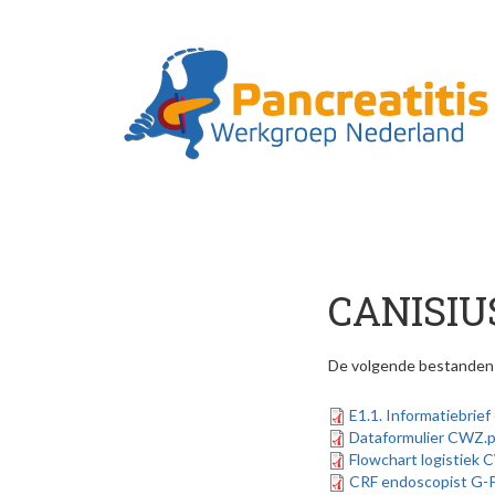
Skip to main content
CANISIU
De volgende bestanden z
E1.1. Informatiebrie
Dataformulier CWZ.
Flowchart logistiek 
CRF endoscopist G-